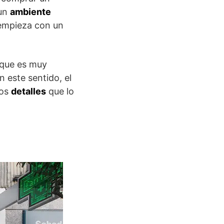
 un
ambiente
o empieza con un
 que es muy
En este sentido, el
los
detalles
que lo