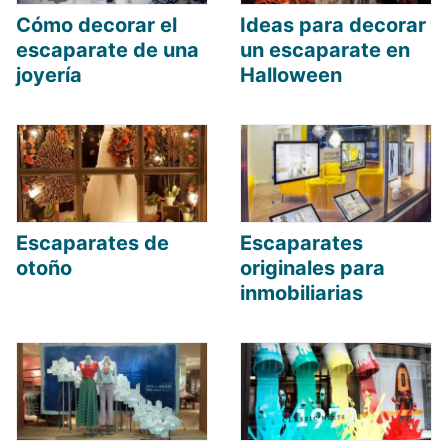
Cómo decorar el
Ideas para decorar
escaparate de una
un escaparate en
joyería
Halloween
Escaparates de
Escaparates
otoño
originales para
inmobiliarias