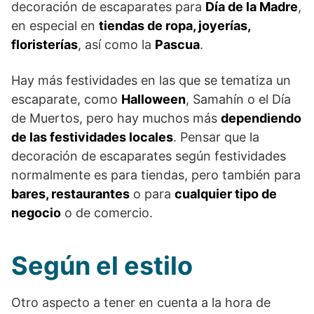
decoración de escaparates para
Día de la Madre
,
en especial en
tiendas de ropa, joyerías,
floristerías
, así como la
Pascua
.
Hay más festividades en las que se tematiza un
escaparate, como
Halloween
, Samahín o el Día
de Muertos, pero hay muchos más
dependiendo
de las festividades locales
. Pensar que la
decoración de escaparates según festividades
normalmente es para tiendas, pero también para
bares, restaurantes
o para
cualquier tipo de
negocio
o de comercio.
Según el estilo
Otro aspecto a tener en cuenta a la hora de