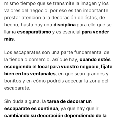
mismo tiempo que se transmite la imagen y los
valores del negocio, por eso es tan importante
prestar atención a la decoración de éstos, de
hecho, hasta hay una
disciplina
para ello que se
llama
escaparatismo
y es esencial
para vender
más
.
Los escaparates son una parte fundamental de
la tienda o comercio, así que hay,
cuando estés
escogiendo el local para vuestro negocio, fíjate
bien en los ventanales
, en que sean grandes y
bonitos y en cómo podréis adecuar la zona del
escaparate.
Sin duda alguna, la
tarea de decorar un
escaparate es continua
, ya que hay que ir
cambiando su decoración dependiendo de la