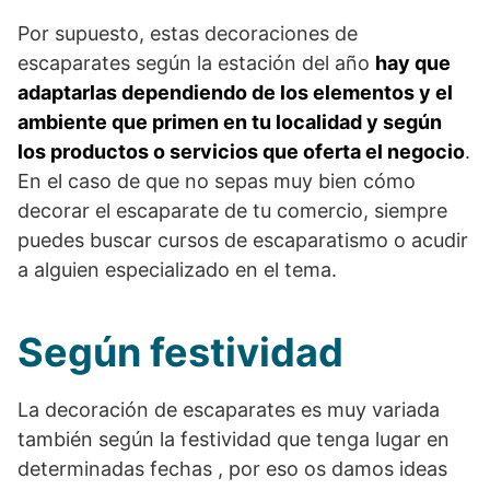
Por supuesto, estas decoraciones de
escaparates según la estación del año
hay que
adaptarlas dependiendo de los elementos y el
ambiente que primen en tu localidad y según
los productos o servicios que oferta el negocio
.
En el caso de que no sepas muy bien cómo
decorar el escaparate de tu comercio, siempre
puedes buscar cursos de escaparatismo o acudir
a alguien especializado en el tema.
Según festividad
La decoración de escaparates es muy variada
también según la festividad que tenga lugar en
determinadas fechas , por eso os damos ideas