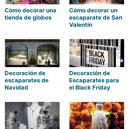
Cómo decorar una
Cómo decorar un
tienda de globos
escaparate de San
Valentín
Decoración de
Decoración de
escaparates de
Escaparates para
Navidad
el Black Friday