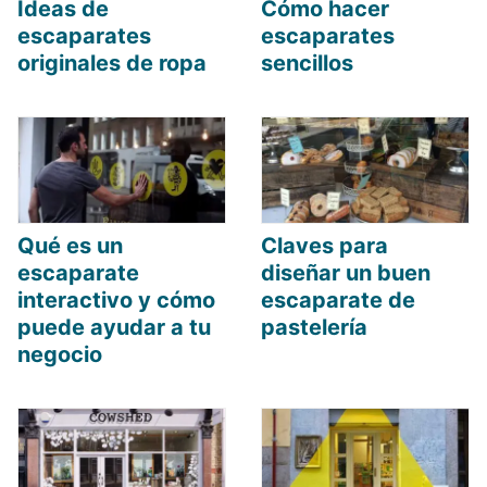
Ideas de
Cómo hacer
escaparates
escaparates
originales de ropa
sencillos
Qué es un
Claves para
escaparate
diseñar un buen
interactivo y cómo
escaparate de
puede ayudar a tu
pastelería
negocio