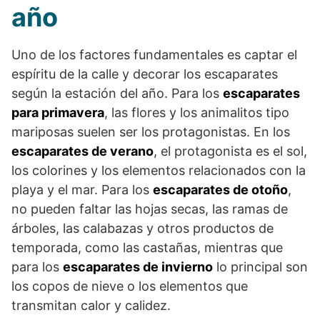
año
Uno de los factores fundamentales es captar el
espíritu de la calle y decorar los escaparates
según la estación del año. Para los
escaparates
para primavera
, las flores y los animalitos tipo
mariposas suelen ser los protagonistas. En los
escaparates de verano
, el protagonista es el sol,
los colorines y los elementos relacionados con la
playa y el mar. Para los
escaparates de otoño
,
no pueden faltar las hojas secas, las ramas de
árboles, las calabazas y otros productos de
temporada, como las castañas, mientras que
para los
escaparates de invierno
lo principal son
los copos de nieve o los elementos que
transmitan calor y calidez.