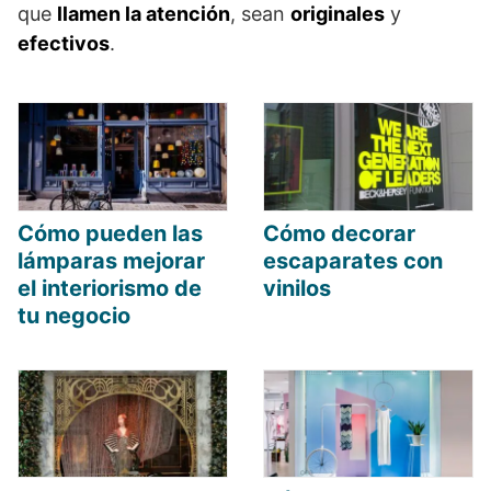
que
llamen la atención
, sean
originales
y
efectivos
.
Cómo pueden las
Cómo decorar
lámparas mejorar
escaparates con
el interiorismo de
vinilos
tu negocio