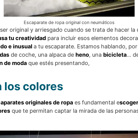
Escaparate de ropa original con neumáticos
er original y arriesgado cuando se trata de hacer la
usa tu creatividad
para incluir esos elementos decor
ido e inusual
a tu escaparate. Estamos hablando, por 
das
de coche, una alpaca de
heno
, una
bicicleta
… d
ón de moda
que estés presentando,
 los colores
aparates originales de ropa
es fundamental e
scoger
ores
que te permitan captar la mirada de las persona