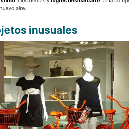
istinto
a los demás y
logres desmarcarte
de la compe
nuevo aire.
bjetos inusuales