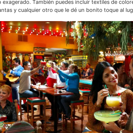
 exagerado. También puedes incluir textiles de color
ntas y cualquier otro que le dé un bonito toque al lug